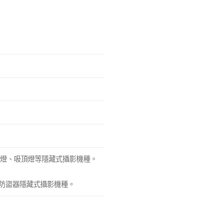
。
球、投射燈、吸頂燈等隱藏式攝影機種。
R 防盜器隱藏式攝影機種。