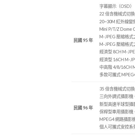
字幕顯示（OSD
22 倍含機械式切
20~30M 紅外線
Mini P/T/Z Dome
M-JPEG 壓縮格
民國 95 年
M-JPEG 壓縮格式
經濟型 8CH M-JPE
經濟型 16CH M-JP
中高階 4/8/16CH M
多款可攜式 MPE
35 倍含機械式切
三向外調式攝影機
新型高速半球型攝
民國 96 年
保桿型車用攝影機
MPEG4 網路攝影
個人可攜式安控系