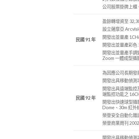
公司股票掛牌上櫃
盈餘轉增資至 32,3
設立薩摩亞 Arcvi
開發出並量產 1CH&4
民國 91 年
開發出並量產彩色 16CH
開發出並量產手調變焦攝
Zoom 一體成型攝影
為因應公司長期發
開發出具移動偵測功
開發出具遠端監控及 rea
端監控功能之 16CH St
民國 92 年
開發出快速球型攝影機
Dome、30m 紅
榮登安全自動化雜誌
榮登商業周刊 2002
開發出具移動偵測功能之