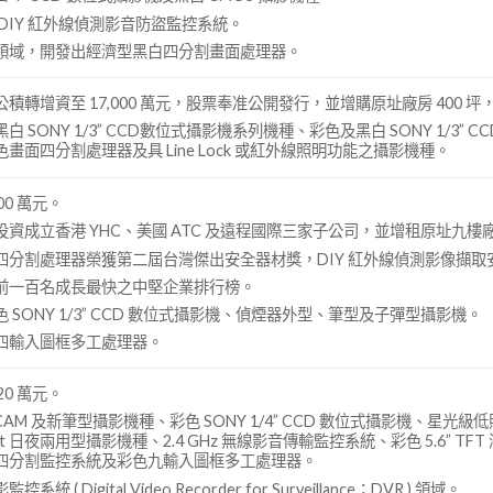
DIY 紅外線偵測影音防盜監控系統。
領域，開發出經濟型黑白四分割畫面處理器。
積轉增資至 17,000 萬元，股票奉准公開發行，並增購原址廠房 400 
SONY 1/3” CCD數位式攝影機系列機種、彩色及黑白 SONY 1/3” CCD
畫面四分割處理器及具 Line Lock 或紅外線照明功能之攝影機種。
00 萬元。
資成立香港 YHC、美國 ATC 及遠程國際三家子公司，並增租原址九樓廠房
四分割處理器榮獲第二屆台灣傑出安全器材獎，DIY 紅外線偵測影像擷取
前一百名成長最快之中堅企業排行榜。
 SONY 1/3” CCD 數位式攝影機、偵煙器外型、筆型及子彈型攝影機。
四輸入圖框多工處理器。
20 萬元。
CAM 及新筆型攝影機種、彩色 SONY 1/4” CCD 數位式攝影機、星光級低照度
Night 日夜兩用型攝影機種、2.4 GHz 無線影音傳輸監控系統、彩色 5.6”
四分割監控系統及彩色九輸入圖框多工處理器。
( Digital Video Recorder for Surveillance；DVR ) 領域。