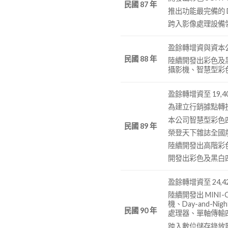
民國 87 年
推出功能最完備的 
跨入影像處理設備
盈餘轉增資與資本公
民國 88 年
陸續開發出彩色及黑白 
攝影機、智慧型彩色
盈餘轉增資至 19,4
為建立行銷據點轉投
本公司智慧型彩色
民國 89 年
榮登天下雜誌全國
陸續開發出高階彩色
開發出彩色及黑白
盈餘轉增資至 24,4
陸續開發出 MINI-
機、Day-and-
民國 90 年
處理器、單軸傳輸
跨入數位儲存錄放影監控系統 