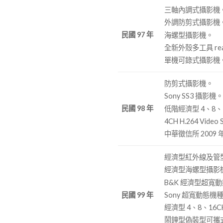
三軸內調式攝影機
外調防剪式攝影機
民國 97 年
海螺型攝影機。
全新外殼多工具 rea
單機可錄式攝影機
防剪式攝影機。
Sony SS3 攝影機
民國 98 年
低階經濟型 4、8、16
4CH H.264 Video 
中華徵信所 2009 
經濟型紅外線及管
經濟型海螺型攝影
B&K 經濟型超寬
Sony 超寬動態機
民國 99 年
經濟型 4、8、16CH H
鬧鐘型偽裝型可攜