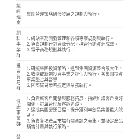
總
經
集團營運策略研發發展之規劃與執行。
理
室
網
科
1. 網站業務開發管理和各項專案規劃與執行。
事
2. 負責規劃行銷資源分配，控管行銷資源成效。
業
3. 電子商務規劃與執行。
群
投
1. 研擬集團投資策略，達到集團資源整合最大化。
資
2. 收購或新創投資事業之評估與執行，各集團投資
貿
事業整合與督導。
易
3. 國際貿易策略擬定與業務執行。
群
1. 負責新客戶開發與服務拓展、持續維護客戶良好
健
關係、訂單管理及客訴追蹤。
康
2. 達成集團營運目標、提升獲利率創造集團最大效
事
益。
業
3. 負責各項產品市場有關資訊之蒐集，並擬定產品
群
銷售計畫與執行策略。
營